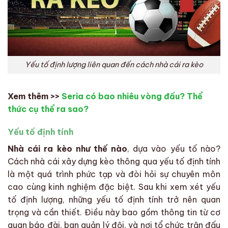
Yếu tố định lượng liên quan đến cách nhà cái ra kèo
Xem thêm >>
Seria có bao nhiêu vòng đấu? Thể
thức cụ thể ra sao?
Yếu tố định tính
Nhà cái ra kèo như thế nào
, dựa vào yếu tố nào?
Cách nhà cái xây dựng kèo thông qua yếu tố định tính
là một quá trình phức tạp và đòi hỏi sự chuyên môn
cao cùng kinh nghiệm đặc biệt. Sau khi xem xét yếu
tố định lượng, những yếu tố định tính trở nên quan
trọng và cần thiết. Điều này bao gồm thông tin từ cơ
quan báo đài, ban quản lý đội, và nơi tổ chức trận đấu