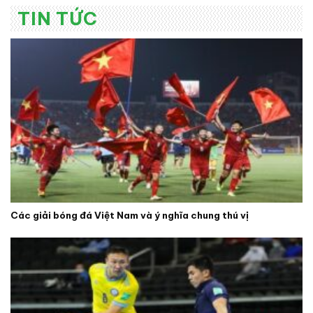
TIN TỨC
Các giải bóng đá Việt Nam và ý nghĩa chung thú vị