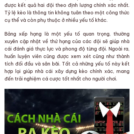
được kết quả hai đội theo định lượng chính xác nhất.
Tỷ lệ kèo là thông tin không tuân theo một công thức
cụ thể và còn phụ thuộc ở nhiều yếu tố khác.
Bảng xếp hạng là một yếu tố quan trọng, thường
xuyên cập nhật về thứ hạng của các đội sẽ giúp nhà
cái đánh giá thực lực và phong độ từng đội. Ngoài ra,
huấn luyện viên cũng được xem xét cũng như thành
tích đối đầu và sân bãi. Tất cả những yếu tố này kết
hợp lại giúp nhà cái xây dựng kèo chính xác, mang
đến trải nghiệm cá cược tốt nhất cho người chơi.