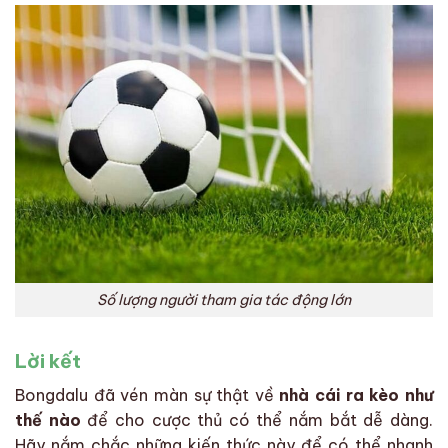
Số lượng người tham gia tác động lớn
Lời kết
Bongdalu đã vén màn sự thật về
nhà cái ra kèo như
thế nào
để cho cược thủ có thể nắm bắt dễ dàng.
Hãy nắm chắc những kiến thức này để có thể nhanh