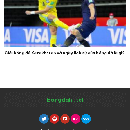
Giải bóng đá Kazakhstan và ngày lịch sử của bóng đá là gì?
Bongdalu.tel