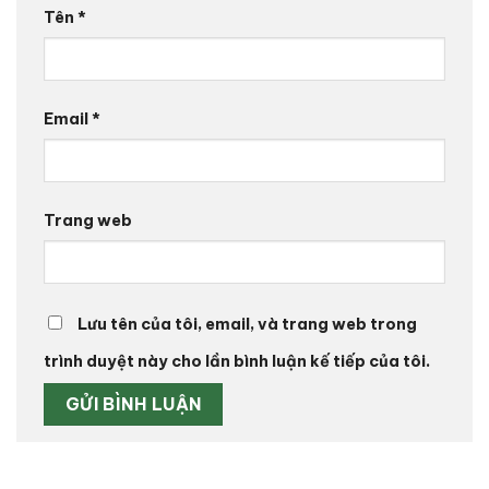
Tên
*
Email
*
Trang web
Lưu tên của tôi, email, và trang web trong
trình duyệt này cho lần bình luận kế tiếp của tôi.