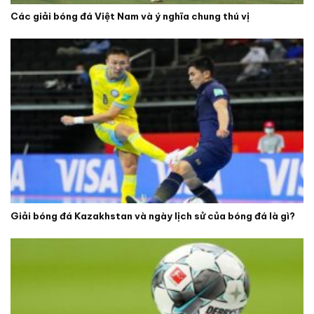
Các giải bóng đá Việt Nam và ý nghĩa chung thú vị
Giải bóng đá Kazakhstan và ngày lịch sử của bóng đá là gì?