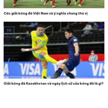
Các giải bóng đá Việt Nam và ý nghĩa chung thú vị
10
Th5
Giải bóng đá Kazakhstan và ngày lịch sử của bóng đá là gì?