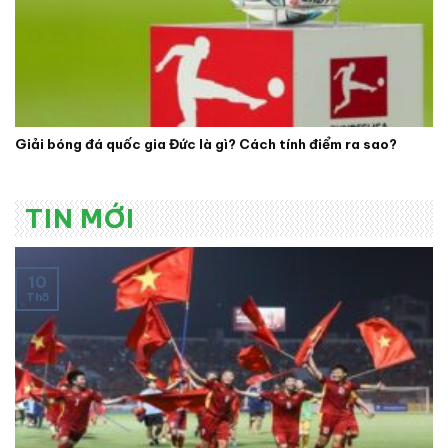
Giải bóng đá quốc gia Đức là gì? Cách tính điểm ra sao?
TIN MỚI
10
Th5