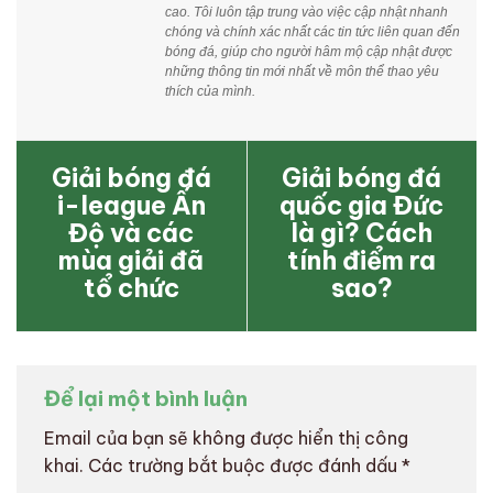
cao. Tôi luôn tập trung vào việc cập nhật nhanh
chóng và chính xác nhất các tin tức liên quan đến
bóng đá, giúp cho người hâm mộ cập nhật được
những thông tin mới nhất về môn thể thao yêu
thích của mình.
Giải bóng đá
Giải bóng đá
i-league Ấn
quốc gia Đức
Độ và các
là gì? Cách
mùa giải đã
tính điểm ra
tổ chức
sao?
Để lại một bình luận
Email của bạn sẽ không được hiển thị công
khai.
Các trường bắt buộc được đánh dấu
*